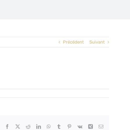
Précédent
Suivant
Facebook
X
Reddit
LinkedIn
WhatsApp
Tumblr
Pinterest
Vk
Xing
Email