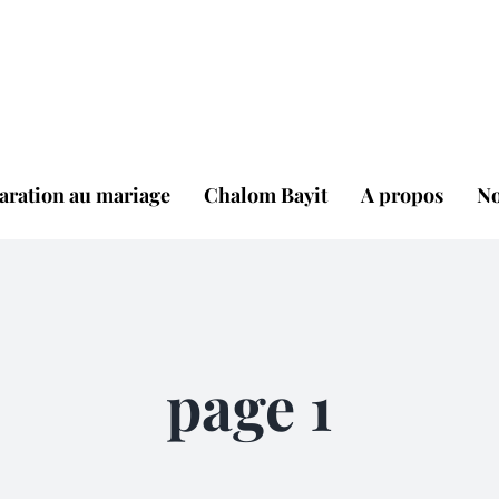
aration au mariage
Chalom Bayit
A propos
No
page 1